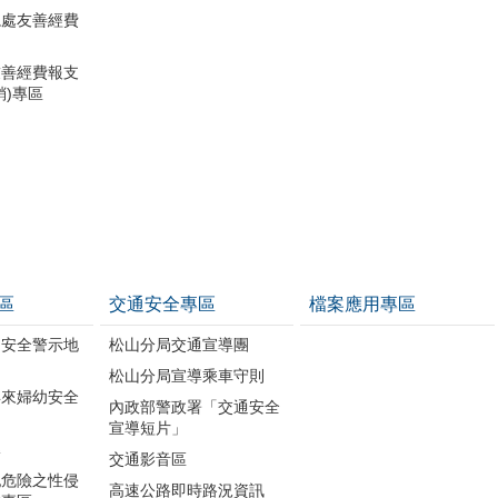
總處友善經費
友善經費報支
銷)專區
區
交通安全專區
檔案應用專區
幼安全警示地
松山分局交通宣導團
松山分局宣導乘車守則
年來婦幼安全
內政部警政署「交通安全
宣導短片」
導
交通影音區
犯危險之性侵
高速公路即時路況資訊