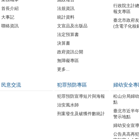
行政院主計
首長介紹
法規資訊
報支專區
大事記
統計資料
臺北市政府
聯絡資訊
文宣品及出版品
(含電子化核
法定預算書
決算書
政府資訊公開
無障礙專區
更多...
民意交流
犯罪預防專區
婦幼安全專
犯罪預防宣導短片與海報
松山分局婦
點
治安風水師
臺北市近半
刑案發生及破獲件數統計
警示地點
婦幼安全宣
公告具高再