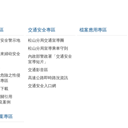
區
交通安全專區
檔案應用專區
幼安全警示地
松山分局交通宣導團
松山分局宣導乘車守則
年來婦幼安全
內政部警政署「交通安全
宣導短片」
導
交通影音區
犯危險之性侵
高速公路即時路況資訊
數專區
交通安全入口網
單下載
機關引用
引及案例
案專區