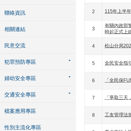
115年上半
2
聯絡資訊
有關內政部警
相關連結
3
時起正式上
民意交流
松山分局20
4
犯罪預防專區
全民安全指
5
婦幼安全專區
「全民保FU
6
交通安全專區
「爭取三天
7
檔案應用專區
工友管理法
8
性別主流化專區