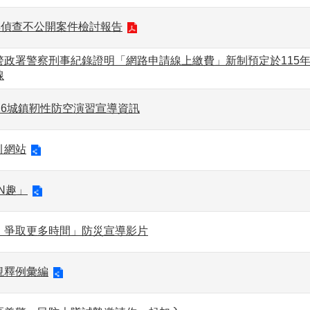
年偵查不公開案件檢討報告
政署警察刑事紀錄證明「網路申請線上繳費」新制預定於115年7
線
26城鎮靭性防空演習宣導資訊
引網站
N趣」
，爭取更多時間」防災宣導影片
規釋例彙編