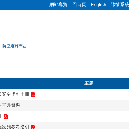
網站導覽
回首頁
陳情系
English
防空避難專區
主題
民安全指引手冊
難宣導資料
引
難設施參考指引