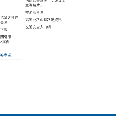
內政部警政署「交通安全
宣導短片」
導
交通影音區
犯危險之性侵
高速公路即時路況資訊
數專區
交通安全入口網
單下載
機關引用
引及案例
案專區