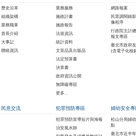
歷史沿革
業務服務
網路報案
組織架構
施政計畫
民眾調閱錄
像程序
業務職掌
施政報告
行政院主計
首長介紹
法規資訊
報支專區
大事記
統計資料
臺北市政府
聯絡資訊
文宣品及出版品
(含電子化核
法定預算書
決算書
政府資訊公開
無障礙專區
更多...
民意交流
犯罪預防專區
婦幼安全專
犯罪預防宣導短片與海報
松山分局婦
點
治安風水師
臺北市近半