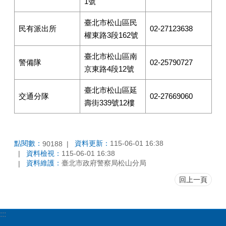
全
1號
專
區
臺北市松山區民
民有派出所
02-27123638
權東路3段162號
檔
案
臺北市松山區南
應
警備隊
02-25790727
京東路4段12號
用
專
臺北市松山區延
區
交通分隊
02-27669060
壽街339號12樓
性
別
主
點閱數：
資料更新：
115-06-01 16:38
90188
流
資料檢視：
115-06-01 16:38
化
資料維護：
臺北市政府警察局松山分局
專
區
回上一頁
臺
北
:::
通