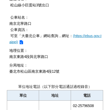
訊
松山線小巨蛋站3號出口
為
民
公車站名：
服
南京北寧路口
務
公車資訊：
申
可至「大臺北公車」網站查詢，網址：
(https://ebus.gov.t
請
aipei)
案
地理位置：
件
南京東路4段與北寧路口
聯
絡
分局地址：
資
臺北市松山區南京東路4段12號
訊
相
單位地址電話（以下部分電話通話過程錄音）
關
連
單位
地址
電話
結
02-25796508
民