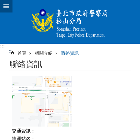
跳到主要內容區塊
進
階
搜
尋
:::
:::
首頁
機關介紹
聯絡資訊
公
聯絡資訊
告
資
訊
機
關
介
紹
業
務
交通資訊：
資
捷運站名：