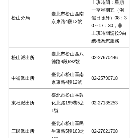
上班時間：星期
意
一至星期五（例
交
臺北市松山區南
松山分局
假日除外）08：3
流
京東路4段12號
0～17：30，非
犯
上班時間請按9由
罪
總機為您服務
預
防
臺北市松山區八
專
松山派出所
02-27670446
德路4段692號
區
臺北市松山區南
婦
中崙派出所
02-25790718
幼
京東路4段12號
安
全
臺北市松山區敦
專
東社派出所
化北路199巷5之
02-27135253
區
1號
交
臺北市松山區民
通
三民派出所
生東路5段163之
02-27621708
安