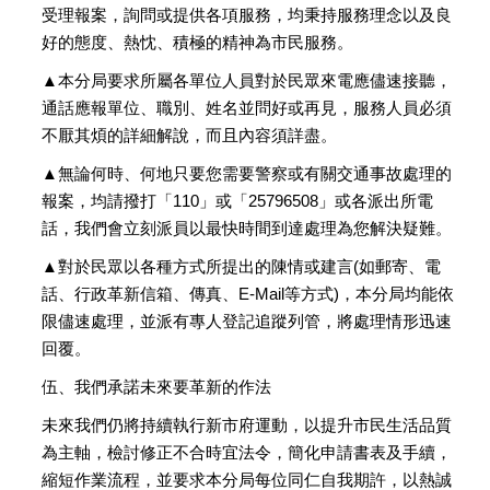
受理報案，詢問或提供各項服務，均秉持服務理念以及良
好的態度、熱忱、積極的精神為市民服務。
▲本分局要求所屬各單位人員對於民眾來電應儘速接聽，
通話應報單位、職別、姓名並問好或再見，服務人員必須
不厭其煩的詳細解說，而且內容須詳盡。
▲無論何時、何地只要您需要警察或有關交通事故處理的
報案，均請撥打「110」或「25796508」或各派出所電
話，我們會立刻派員以最快時間到達處理為您解決疑難。
▲對於民眾以各種方式所提出的陳情或建言(如郵寄、電
話、行政革新信箱、傳真、E-Mail等方式)，本分局均能依
限儘速處理，並派有專人登記追蹤列管，將處理情形迅速
回覆。
伍、我們承諾未來要革新的作法
未來我們仍將持續執行新市府運動，以提升市民生活品質
為主軸，檢討修正不合時宜法令，簡化申請書表及手續，
縮短作業流程，並要求本分局每位同仁自我期許，以熱誠