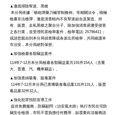
▲澈底掃除幫派、黑槍
本分局依據「槍砲彈藥刀械管制條例」等相關法令，積極
檢肅非法槍彈，澈底清查轄內不良幫派組合及製造、持
有、販賣、走私黑槍之聚合分子。除加強清查易遭受侵害
之各行業，並受理民眾檢舉案件，檢舉電話: 25796411；
或請您親自到本分局偵查隊或各派出所檢舉，共同維護本
市治安，本分局絕對保密。
▲加強檢肅各類竊盜案件
114年7-12月本分局檢肅各類竊盜案共191件154人（含重
大、普通、汽、機車竊盜）。
▲加強查緝吸毒、販毒案件
114年7-12月本分局已查獲吸食毒品案131件131人，販賣
毒品案32件32人。
▲強化犯罪預防宣導工作
提供免費服務，防竊顧問（治安風水師）執行市民住宅防
竊安全檢測，市民不需負擔任何費用，如需要此項服務請