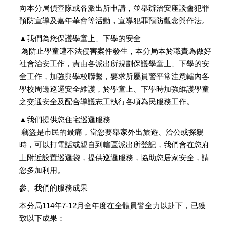
向本分局偵查隊或各派出所申請，並舉辦治安座談會犯罪
預防宣導及嘉年華會等活動，宣導犯罪預防觀念與作法。
▲我們為您保護學童上、下學的安全
為防止學童遭不法侵害案件發生，本分局本於職責為做好
社會治安工作，責由各派出所規劃保護學童上、下學的安
全工作，加強與學校聯繫，要求所屬員警平常注意轄內各
學校周邊巡邏安全維護，於學童上、下學時加強維護學童
之交通安全及配合導護志工執行各項為民服務工作。
▲我們提供您住宅巡邏服務
竊盜是市民的最痛，當您要舉家外出旅遊、洽公或探親
時，可以打電話或親自到轄區派出所登記，我們會在您府
上附近設置巡邏袋，提供巡邏服務，協助您居家安全，請
您多加利用。
參、我們的服務成果
本分局114年7-12月全年度在全體員警全力以赴下，已獲
致以下成果：