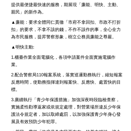
提供最便捷最快速的服務，期展現「廉能、明快、主動、
親民」的新作為。
▲廉能：要求全體同仁貫徹「市府不拿回扣、市政不打折
扣」的要求，不拿不該的錢，不作不該作的事，全心全力
為市民服務，提昇警察形象，樹立公務員廉能之尊嚴。
▲明快主動:
1.櫃臺作業全面電腦化，各項申請案件全面實施電腦作
業。
2.配合警察局110報案系統，落實巡邏勤務執行，縮短報案
反應時間，使勤務指揮達到報案快、反應快、處置快的目
標。
3.賡續執行「青少年保護措施」加強深夜時段臨檢查察，
實施柔性勸導返家或依規定處理，對營業場所違反少年保
護法令規定者，加以取締處罰，以加強保護青少年身心發
展及有效預防少年犯罪。