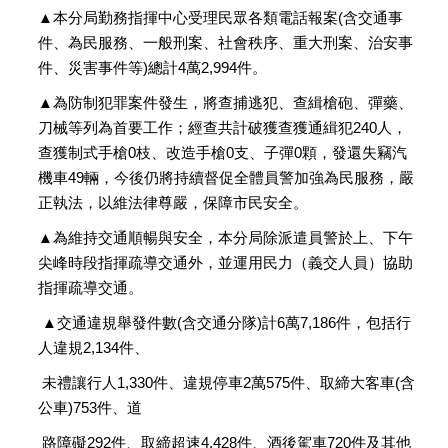
▲本分局勤務指揮中心受理民眾各類電話報案(含交通事
件、為民服務、一般刑案、社會秩序、重大刑案、治安事
件、災害事件等)總計4萬2,994件。
▲為防制犯罪案件發生，將查捕逃犯、查緝槍砲、彈藥、
刀械等列為首要工作；經查共計破獲查獲通緝犯240人，
查獲制式手槍0枝、改造手槍0支、子彈0顆，發還失竊汽
機車49輛，今後仍將持續督促全體員警加強為民服務，嚴
正執法，以維法律尊嚴，保障市民安全。
▲為維持交通順暢與安全，本分局除派遣員警於上、下午
尖峰時段指揮疏導交通外，並運用民力（義交人員）協助
指揮疏導交通。
▲交通違規舉發件數(含交通分隊)計6萬7,186件，包括行
人違規2,134件、
未禮讓行人1,330件、違規停車2萬575件、取締大客車(含
公車)753件、道
路障礙292件、取締超速4,428件、酒後駕車720件及其他