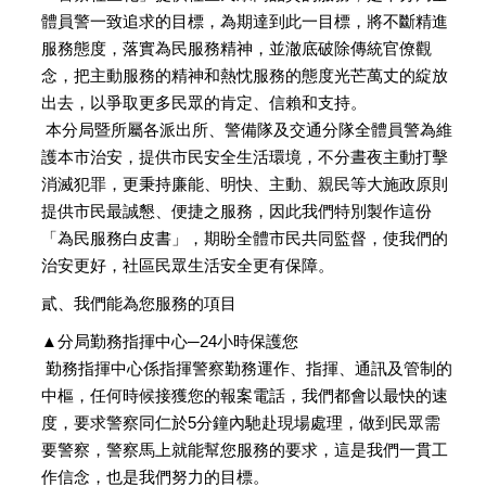
體員警一致追求的目標，為期達到此一目標，將不斷精進
服務態度，落實為民服務精神，並澈底破除傳統官僚觀
念，把主動服務的精神和熱忱服務的態度光芒萬丈的綻放
出去，以爭取更多民眾的肯定、信賴和支持。
本分局暨所屬各派出所、警備隊及交通分隊全體員警為維
護本市治安，提供市民安全生活環境，不分晝夜主動打擊
消滅犯罪，更秉持廉能、明快、主動、親民等大施政原則
提供市民最誠懇、便捷之服務，因此我們特別製作這份
「為民服務白皮書」，期盼全體市民共同監督，使我們的
治安更好，社區民眾生活安全更有保障。
貳、我們能為您服務的項目
▲分局勤務指揮中心─24小時保護您
勤務指揮中心係指揮警察勤務運作、指揮、通訊及管制的
中樞，任何時候接獲您的報案電話，我們都會以最快的速
度，要求警察同仁於5分鐘內馳赴現場處理，做到民眾需
要警察，警察馬上就能幫您服務的要求，這是我們一貫工
作信念，也是我們努力的目標。