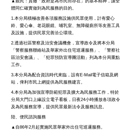
▲親民：貫徹「政府是為市民而存在」的基本精神，讓全
體同仁確實做到為民服務的目的。
1.本分局積極改善各項服務設施供民眾使用，計有愛心
鈴、愛心傘、老花眼鏡、哺乳室、無障礙廁所等友善工具
及設施，提供民眾完善洽公環境。
2.透過社區警察及治安會議機會，宣導政令及將本分局
「警察服務聯絡站及舉家外出住宅巡邏服務」、「警察社
區治安會議」、「犯罪預防宣導團活動」列為本分局重點
工作。
3.本分局為配合資訊時代來臨，設有E-Mail電子信箱及網
站，俾利市民上網提供為民服務建言。
4.本分局為加強宣導防範犯罪及擴大為民服務工作，特於
分局大門口上緣設立電子看板，日夜24小時播放各項政令
及為民服務宣導，提供民眾最新法令及服務訊息。
陸、便民諮詢服務
▲自86年2月起實施民眾舉家外出住宅巡邏服務。