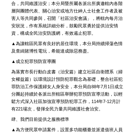
合，共同維護治安；本分局暨所屬各派出所廣邀轄內各階
層與團體代表、關心治安或地方仕紳人士社會工作者及被
害人等共同參與，召開「社區治安會議」，將轄內每月治
安狀況，作有系統詳細分析，鼓勵民眾勇於提供治安情
資，構成全民治安防護網，有效遏止犯罪。
▲為讓轄區民眾有良好的居住環境，本分局持續掃蕩色情
及查緝賭博性電玩，希能達成除惡務盡。
▲成立犯罪預防宣導團
為落實市長行動白皮書（治安篇）建立社區自衛體系（婦
女權益篇）以環境設計預防犯罪觀念為基礎，整合社區犯
罪防治工作保護婦女人身安全，本分局自88年7月1日成立
分團起持續於各派出所轄區舉辦犯罪預防宣導活動，以輕
鬆方式深入社區加強宣導預防犯罪工作，114年7-12月計
有221場次，發揮全民力量共同維護社會治安。
肆、我們目前提供之服務標準
▲為方便民眾申請案件，設置多功能櫃臺並派遣值班人員