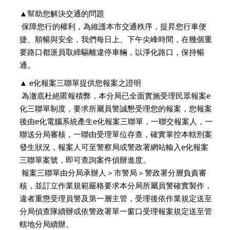
▲幫助您解決交通的問題
保障您行的權利，為維護本市交通秩序，提昇您行車便
捷、順暢與安全，我們每日上、下午尖峰時間，在幾個重
要路口都派員取締驅離違停車輛，以淨化路口，保持暢
通。
▲ e化報案三聯單提供您報案之證明
為澈底杜絕匿報積弊，本分局已全面實施受理民眾報案e
化三聯單制度，要求所屬員警誠懇受理您的報案，您報案
後由e化電腦系統產生e化報案三聯單，一聯交報案人，一
聯送分局審核，一聯由受理單位存查，確實掌控本轄刑案
發生狀況，報案人可至警察局或警政署網站輸入e化報案
三聯單案號，即可查詢案件偵辦進度。
報案三聯單由分局承辦人＞市警局＞警政署分層負責審
核，並訂立作業規範嚴格要求本分局所屬員警確實製作，
違者重懲受理員警及第一層主管，受理後依作業規定送至
分局偵查隊續辦或依警政署單一窗口受理報案規定送至管
轄地分局續辦。