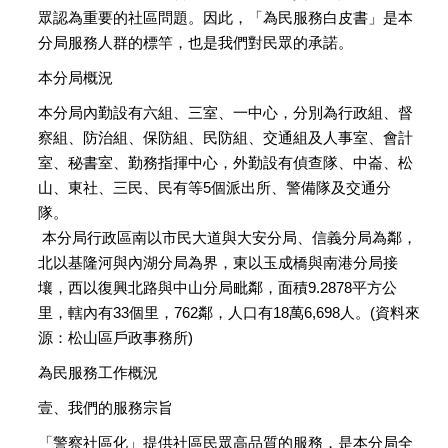
眾認為重要的社區問題。因此，「為民服務白皮書」是本
分局服務人群的標竿，也是我們對民眾的承諾。
本分局概況
本分局內勤設有六組、三室、一中心，分別為行政組、督
察組、防治組、保防組、民防組、交通組及人事室、會計
室、秘書室、勤務指揮中心，外勤設有偵查隊、中崙、松
山、東社、三民、民有等5個派出所、警備隊及交通分
隊。
本分局行政區南以市民大道與大安分局、信義分局為鄰，
北以基隆河與內湖分局為界，東以玉成橋與南港分局接
壤，西以復興北路與中山分局毗鄰，面積9.2878平方公
里，轄內有33個里，762鄰，人口有18萬6,698人。(資料來
源：松山區戶政事務所)
為民服務工作概況
壹、我們的服務宗旨
「警察社區化」提供社區民眾高品質的服務，是本分局全