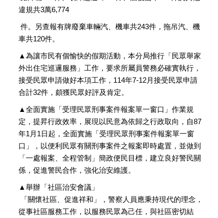
違規共3萬6,774
件。另查報有牌廢棄車輛汽、機車共243件，拖吊汽、機
車共120件。
▲為讓市民有個愉快的假期活動，本分局推行「民眾舉家
外出住宅巡邏服務」工作，要求所屬員警務必確實執行，
接受民眾申請做好本項工作，114年7-12月接受民眾申請
合計32件，頗獲民眾好評及肯定。
▲全面實施「受理民眾刑事案件報案單一窗口」作業規
定，提昇行政效率，展現以民意為依歸之行政取向，自87
年1月1日起，全面實施「受理民眾刑事案件報案單一窗
口」，以便利民眾有關刑事案件之報案即時處置，並做到
「一處報案、全程管制」簡政便民目標，建立良好警民關
係，促進警民合作，強化治安維護。
▲舉辦「社區治安會議」
「關懷社區、促進祥和」，警察人員應秉持現代的理念，
從事社區服務工作，以服務民眾為己任，與社區密切結