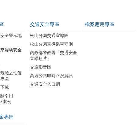
區
交通安全專區
檔案應用專區
幼安全警示地
松山分局交通宣導團
松山分局宣導乘車守則
年來婦幼安全
內政部警政署「交通安全
宣導短片」
導
交通影音區
犯危險之性侵
高速公路即時路況資訊
數專區
交通安全入口網
單下載
機關引用
引及案例
案專區