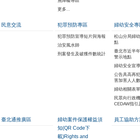
無障礙專區
更多...
民意交流
犯罪預防專區
婦幼安全專
犯罪預防宣導短片與海報
松山分局婦
點
治安風水師
臺北市近半
刑案發生及破獲件數統計
警示地點
婦幼安全宣
公告具高再
害加害人人
婦幼相關表
民眾向行政
CEDAW指
臺北通推廣區
婦幼案件保護權益須
員工協助方
知(QR Code下
載)Rights and