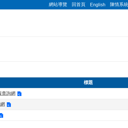
網站導覽
回首頁
陳情系
English
標題
報查詢網
騙網