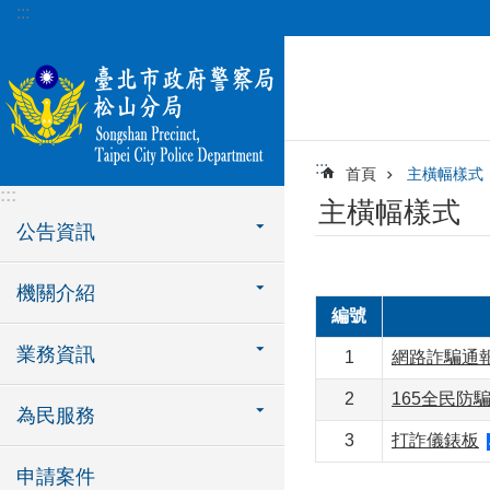
:::
跳到主要內容區塊
:::
首頁
主橫幅樣式
:::
主橫幅樣式
公告資訊
機關介紹
編號
業務資訊
1
網路詐騙通
2
165全民防
為民服務
3
打詐儀錶板
申請案件